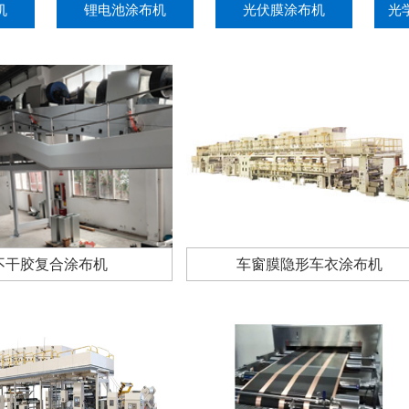
机
锂电池涂布机
光伏膜涂布机
光
不干胶复合涂布机
车窗膜隐形车衣涂布机