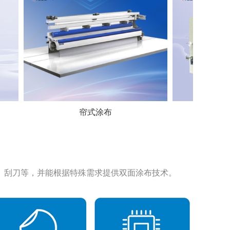
帘式涂布
六辊
、刮刀等，并能根据特殊需求提供双面涂布技术。