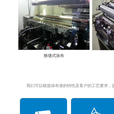
狭缝式涂布
我们可以根据涂布液的特性及客户的工艺要求，