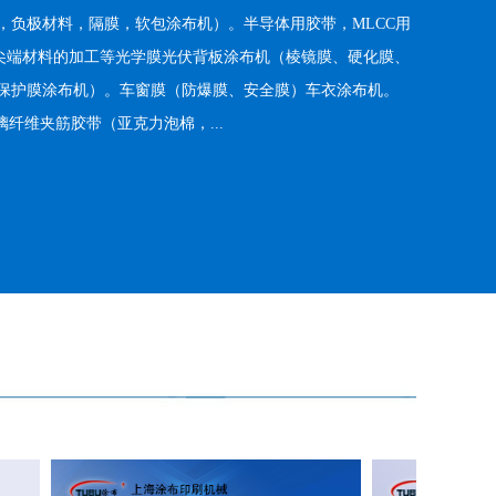
，负极材料，隔膜，软包涂布机）。半导体用胶带，MLCC用
种尖端材料的加工等光学膜光伏背板涂布机（棱镜膜、硬化膜、
保护膜涂布机）。车窗膜（防爆膜、安全膜）车衣涂布机。
璃纤维夹筋胶带（亚克力泡棉，...