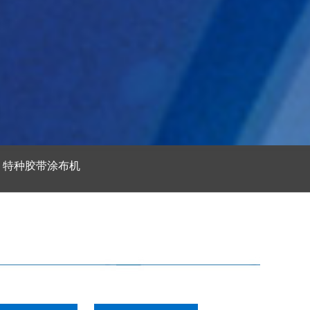
、特种胶带涂布机