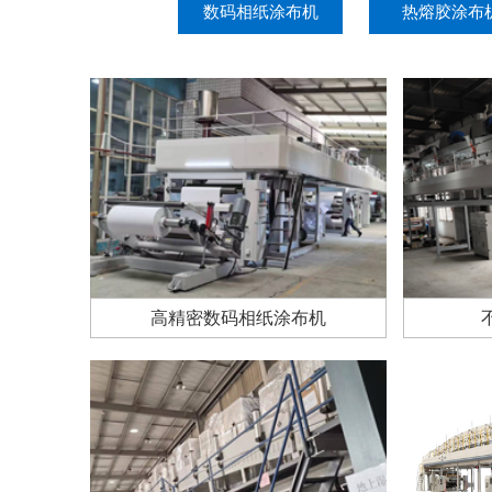
数码相纸涂布机
热熔胶涂布
高精密数码相纸涂布机