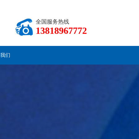
全国服务热线
13818967772
系我们