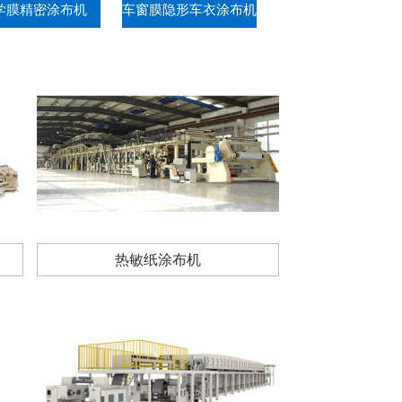
学膜精密涂布机
车窗膜隐形车衣涂布机
热敏纸涂布机