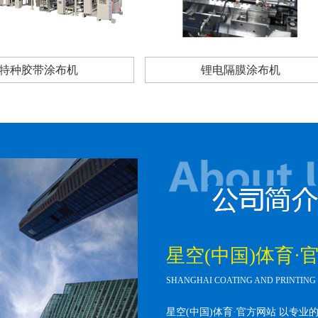
特种胶带涂布机
锂电隔膜涂布机
星空(中国)体育·
SHANGHAI COATING AND PRINTING 
星空(中国)体育·官方网站